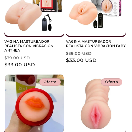
i
ó
n
:
VAGINA MASTURBADOR
VAGINA MASTURBADOR
REALISTA CON VIBRACION
REALISTA CON VIBRACION FABY
ANTHEA
Precio
Precio
$39.00 USD
Precio
Precio
$39.00 USD
habitual
$33.00 USD
de
habitual
$33.00 USD
de
oferta
oferta
Oferta
Oferta