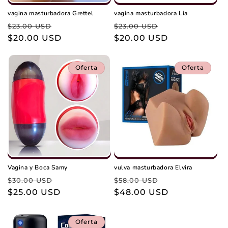
vagina masturbadora Grettel
vagina masturbadora Lia
Precio
Precio
Precio
Precio
$23.00 USD
$23.00 USD
habitual
$20.00 USD
de
habitual
$20.00 USD
de
oferta
oferta
Oferta
Oferta
Vagina y Boca Samy
vulva masturbadora Elvira
Precio
Precio
Precio
Precio
$30.00 USD
$58.00 USD
habitual
$25.00 USD
de
habitual
$48.00 USD
de
oferta
oferta
Oferta