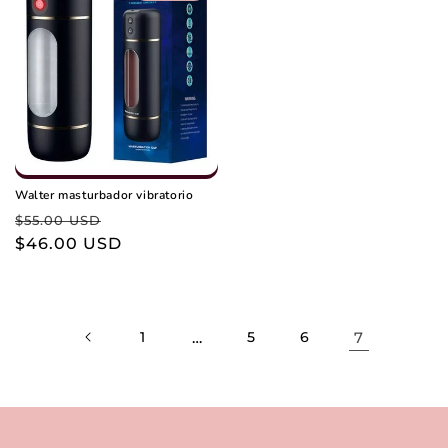
Walter masturbador vibratorio
Precio
Precio
$55.00 USD
habitual
$46.00 USD
de
oferta
1
…
5
6
7