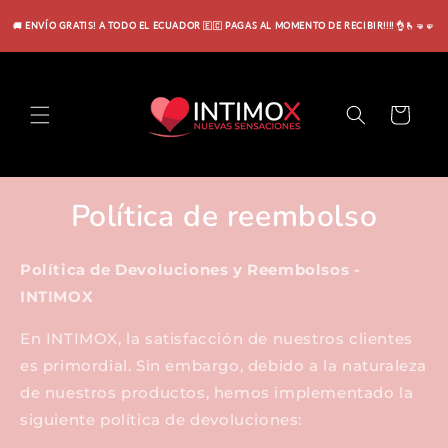
Ir
directamente
🚚 ENVÍO GRATIS! A TODO EL ECUADOR 🇪🇨 PAGAS AL MOMENTO DE RECIBIR!!!! 👌🫰🤜🤛
al contenido
Carrito
Política de reembolso
Política de Devoluciones y Reembolsos -
INTIMOX
En INTIMOX, la satisfacción de nuestros clientes
es primordial. Sin embargo, debido a la naturaleza
de nuestros productos, hemos implementado la
siguiente política de devoluciones: