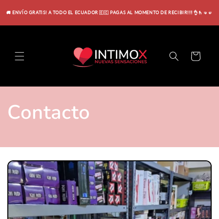
Ir
directamente
🚚 ENVÍO GRATIS! A TODO EL ECUADOR 🇪🇨 PAGAS AL MOMENTO DE RECIBIR!!!! 👌🫰🤜🤛
al contenido
Carrito
Contacto