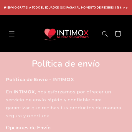
Ir
directamente
🚚 ENVÍO GRATIS! A TODO EL ECUADOR 🇪🇨 PAGAS AL MOMENTO DE RECIBIR!!!! 👌🫰🤜🤛
al contenido
Carrito
Política de envío
Política de Envío - INTIMOX
En
INTIMOX
, nos esforzamos por ofrecer un
servicio de envío rápido y confiable para
garantizar que recibas tus productos de manera
segura y oportuna.
Opciones de Envío