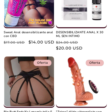
Sweet Anal desensibilizante anal
DESENSIBILIZANTE ANAL X 30
con CBD
ML SEN INTIMO
Precio
Precio
$14.00 USD
Precio
Precio
$17.00 USD
$24.00 USD
habitual
de
habitual
$20.00 USD
de
oferta
oferta
Oferta
Oferta
Big Butt SeduXir Lencería talla S
"Zairos" dildo ultrarealista con