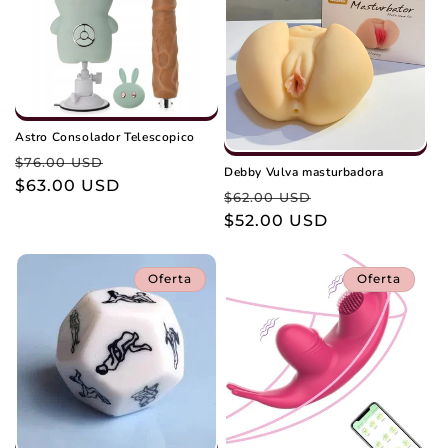
Astro Consolador Telescopico
Precio
Precio
$76.00 USD
Debby Vulva masturbadora
habitual
$63.00 USD
de
Precio
Precio
$62.00 USD
oferta
habitual
$52.00 USD
de
oferta
Oferta
Oferta