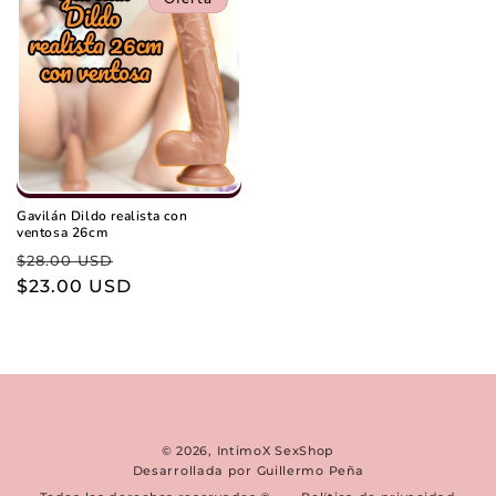
Gavilán Dildo realista con
ventosa 26cm
Precio
Precio
$28.00 USD
habitual
$23.00 USD
de
oferta
© 2026,
IntimoX SexShop
Desarrollada por Guillermo Peña