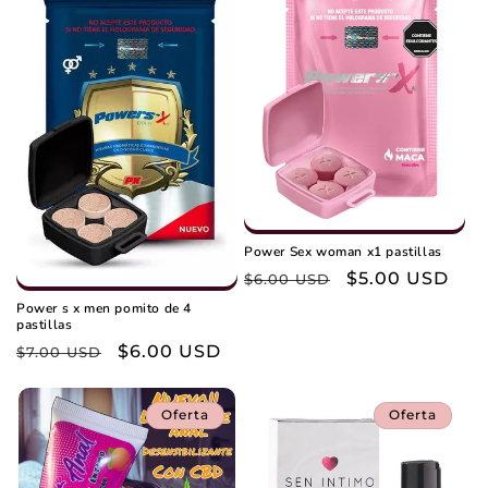
i
ó
n
:
Power Sex woman x1 pastillas
Precio
Precio
$5.00 USD
$6.00 USD
habitual
de
Power s x men pomito de 4
pastillas
oferta
Precio
Precio
$6.00 USD
$7.00 USD
habitual
de
oferta
Oferta
Oferta