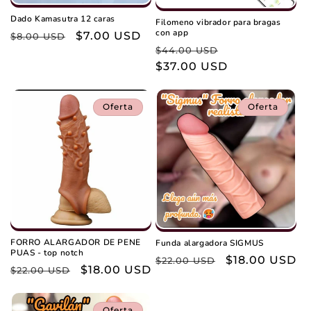
Dado Kamasutra 12 caras
Filomeno vibrador para bragas
con app
Precio
Precio
$7.00 USD
$8.00 USD
Precio
Precio
$44.00 USD
habitual
de
habitual
$37.00 USD
de
oferta
oferta
Oferta
Oferta
FORRO ALARGADOR DE PENE
Funda alargadora SIGMUS
PUAS - top notch
Precio
Precio
$18.00 USD
$22.00 USD
Precio
Precio
$18.00 USD
$22.00 USD
habitual
de
habitual
de
oferta
oferta
Oferta