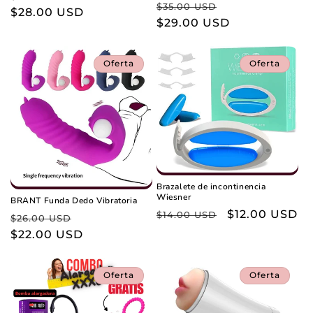
Precio
Precio
$35.00 USD
habitual
$28.00 USD
de
habitual
$29.00 USD
de
oferta
oferta
Oferta
Oferta
Brazalete de incontinencia
Wiesner
BRANT Funda Dedo Vibratoria
Precio
Precio
$12.00 USD
$14.00 USD
Precio
Precio
$26.00 USD
habitual
de
habitual
$22.00 USD
de
oferta
oferta
Oferta
Oferta