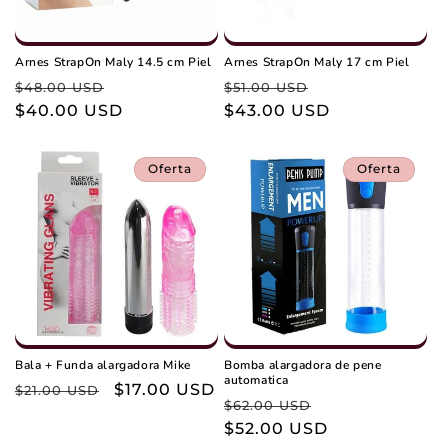
Arnes StrapOn Maly 14.5 cm Piel
Arnes StrapOn Maly 17 cm Piel
Precio
Precio
Precio
Precio
$48.00 USD
$51.00 USD
habitual
$40.00 USD
de
habitual
$43.00 USD
de
oferta
oferta
Oferta
Oferta
Bala + Funda alargadora Mike
Bomba alargadora de pene
automatica
Precio
Precio
$17.00 USD
$21.00 USD
Precio
Precio
$62.00 USD
habitual
de
habitual
$52.00 USD
de
oferta