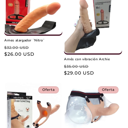
i
ó
n
:
Arnes alargador ¨Nitro¨
Precio
Precio
$32.00 USD
habitual
$26.00 USD
de
Arnés con vibración Archie
oferta
Precio
Precio
$35.00 USD
habitual
$29.00 USD
de
oferta
Oferta
Oferta