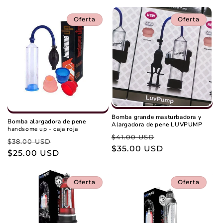
oferta
Oferta
Oferta
Bomba grande masturbadora y
Bomba alargadora de pene
Alargadora de pene LUVPUMP
handsome up - caja roja
Precio
Precio
$41.00 USD
Precio
Precio
$38.00 USD
habitual
$35.00 USD
de
habitual
$25.00 USD
de
oferta
oferta
Oferta
Oferta