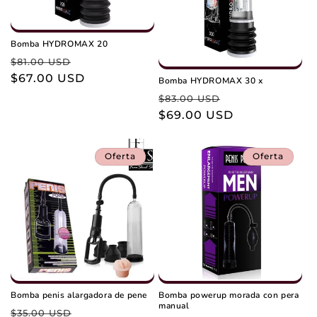
Bomba HYDROMAX 20
Precio
Precio
$81.00 USD
habitual
$67.00 USD
de
Bomba HYDROMAX 30 x
oferta
Precio
Precio
$83.00 USD
habitual
$69.00 USD
de
oferta
Oferta
Oferta
Bomba penis alargadora de pene
Bomba powerup morada con pera
manual
Precio
Precio
$35.00 USD