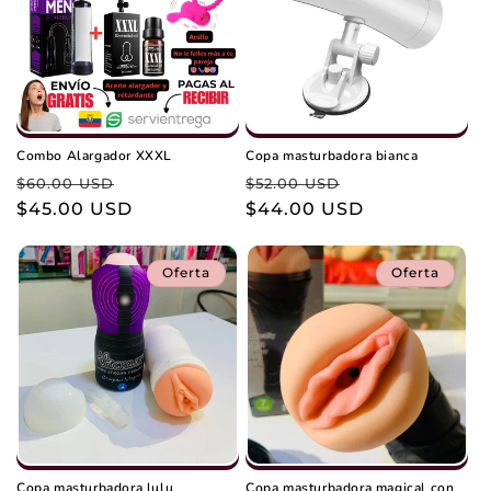
Combo Alargador XXXL
Copa masturbadora bianca
Precio
Precio
Precio
Precio
$60.00 USD
$52.00 USD
habitual
$45.00 USD
de
habitual
$44.00 USD
de
oferta
oferta
Oferta
Oferta
Copa masturbadora lulu
Copa masturbadora magical con