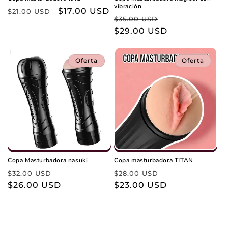
vibración
Precio
Precio
$17.00 USD
$21.00 USD
Precio
Precio
$35.00 USD
habitual
de
habitual
$29.00 USD
de
oferta
oferta
Oferta
Oferta
Copa Masturbadora nasuki
Copa masturbadora TITAN
Precio
Precio
Precio
Precio
$32.00 USD
$28.00 USD
habitual
$26.00 USD
de
habitual
$23.00 USD
de
oferta
oferta