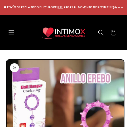
Ir
directamente
🚚 ENVÍO GRATIS! A TODO EL ECUADOR 🇪🇨 PAGAS AL MOMENTO DE RECIBIR!!!! 👌🫰🤜🤛
al contenido
Carrito
Ir
directamente
a la
información
del producto