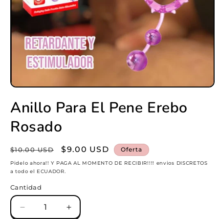
Abrir
elemento
Anillo Para El Pene Erebo
multimedia
1
en
Rosado
una
ventana
modal
Precio
Precio
$9.00 USD
$10.00 USD
Oferta
habitual
de
Pidelo ahora!! Y PAGA AL MOMENTO DE RECIBIR!!!! envios DISCRETOS
a todo el ECUADOR.
oferta
Cantidad
Reducir
Aumentar