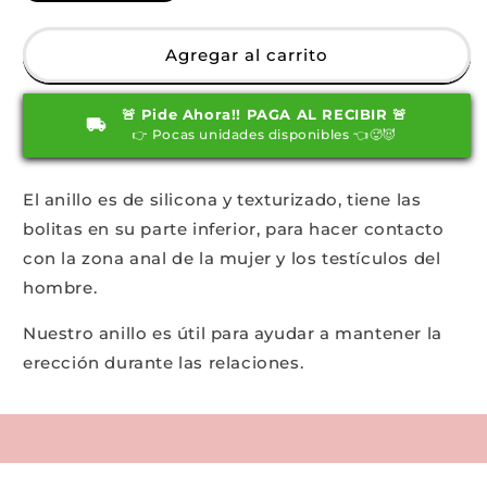
cantidad
cantidad
para
para
Anillo
Anillo
Agregar al carrito
Para
Para
El
El
🚨 Pide Ahora!! PAGA AL RECIBIR 🚨
Pene
Pene
👉 Pocas unidades disponibles 👈🥵😈
Erebo
Erebo
Rosado
Rosado
El anillo es de silicona y texturizado, tiene las
bolitas en su parte inferior, para hacer contacto
con la zona anal de la mujer y los testículos del
hombre.
Nuestro anillo es útil para ayudar a mantener la
erección durante las relaciones.