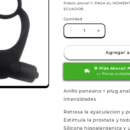
habitual
de
Pidelo ahora!! Y PAGA AL MOMENT
ECUADOR.
oferta
Cantidad
Reducir
Aumentar
cantidad
cantidad
para
para
ANILLO
ANILLO
Agregar al
RETARDANTE
RETARDANT
+
+
🚨 Pide Ahora!! 
ESTIMULADOR
ESTIMULAD
👉 Pocas unidade
DE
DE
PROSTATA
PROSTATA
Anillo peneano + plug anal
intensidades
Retrasa la eyaculacion y p
Estimula la próstata y toda
Silicona hipoalergenica y u