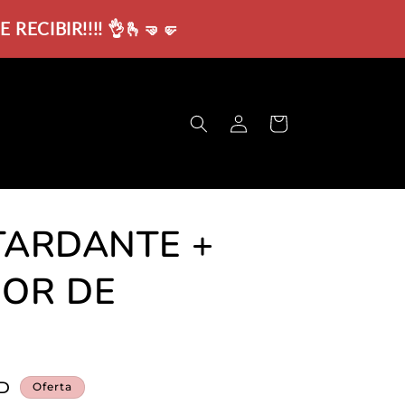
ECIBIR!!!! 👌🫰🤜🤛
Iniciar
Carrito
sesión
TARDANTE +
DOR DE
SD
Oferta