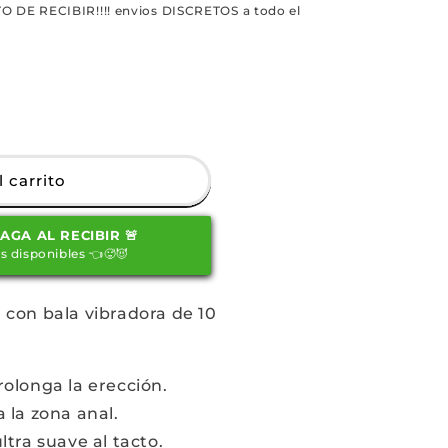
O DE RECIBIR!!!! envios DISCRETOS a todo el
 carrito
E
PAGA AL RECIBIR 🚨
OR
s disponibles 👈🥵😈
 con bala vibradora de 10
rolonga la erección.
 la zona anal.
ltra suave al tacto.