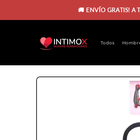
Ir
directamente
🚚 ENVÍO GRATIS! A
al contenido
Todos
Hombr
Ir
directamente
a la
información
del producto