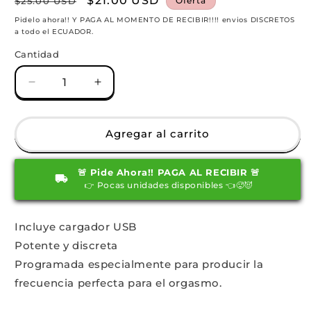
Precio
Precio
$21.00 USD
$25.00 USD
Oferta
habitual
de
Pidelo ahora!! Y PAGA AL MOMENTO DE RECIBIR!!!! envios DISCRETOS
a todo el ECUADOR.
oferta
Cantidad
Reducir
Aumentar
cantidad
cantidad
para
para
Bala
Bala
Agregar al carrito
Happy
Happy
Dream
Dream
🚨 Pide Ahora!! PAGA AL RECIBIR 🚨
recargable
recargable
👉 Pocas unidades disponibles 👈🥵😈
Incluye cargador USB
Potente y discreta
Programada especialmente para producir la
frecuencia perfecta para el orgasmo.