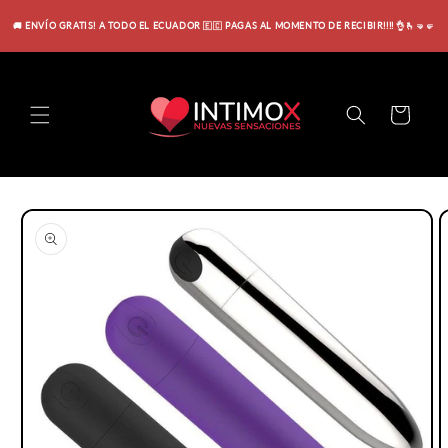
Ir
directamente
🚚 ENVÍO GRATIS! A TODO EL ECUADOR 🇪🇨 PAGAS AL MOMENTO DE RECIBIR!!!! 👌🫰🤜🤛
al contenido
Carrito
Ir
directamente
a la
información
del producto