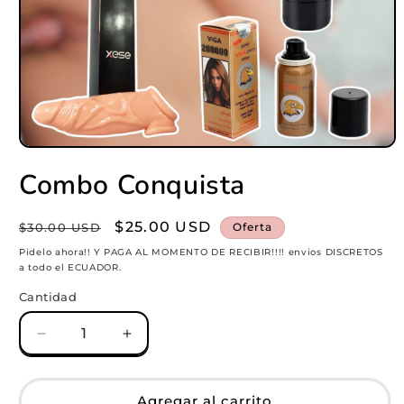
Abrir
elemento
Combo Conquista
multimedia
1
en
una
Precio
Precio
$25.00 USD
$30.00 USD
Oferta
ventana
habitual
modal
de
Pidelo ahora!! Y PAGA AL MOMENTO DE RECIBIR!!!! envios DISCRETOS
a todo el ECUADOR.
oferta
Cantidad
Reducir
Aumentar
cantidad
cantidad
para
para
Combo
Combo
Agregar al carrito