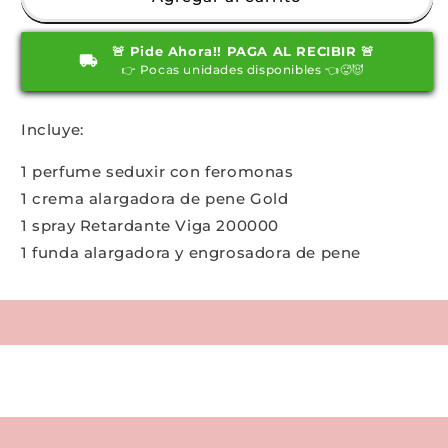
Conquista
Conquista
🚨 Pide Ahora!! PAGA AL RECIBIR 🚨
👉 Pocas unidades disponibles 👈🥵😈
Incluye:
1 perfume seduxir con feromonas
1 crema alargadora de pene Gold
1 spray Retardante Viga 200000
1 funda alargadora y engrosadora de pene