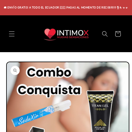
Ir
directamente
🚚 ENVÍO GRATIS! A TODO EL ECUADOR 🇪🇨 PAGAS AL MOMENTO DE RECIBIR!!!! 👌🫰🤜🤛
al contenido
Carrito
Ir
directamente
a la
información
del producto