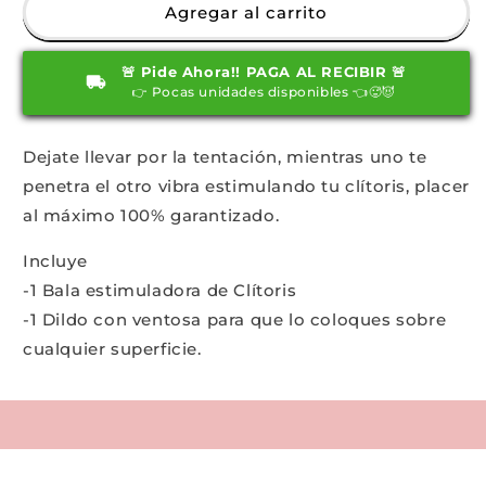
Combo
Combo
Agregar al carrito
Doble
Doble
placer
placer
🚨 Pide Ahora!! PAGA AL RECIBIR 🚨
👉 Pocas unidades disponibles 👈🥵😈
Dejate llevar por la tentación, mientras uno te
penetra el otro vibra estimulando tu clítoris, placer
al máximo 100% garantizado.
Incluye
-1 Bala estimuladora de Clítoris
-1 Dildo con ventosa para que lo coloques sobre
cualquier superficie.