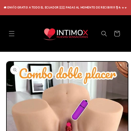
Ir
directamente
🚚 ENVÍO GRATIS! A TODO EL ECUADOR 🇪🇨 PAGAS AL MOMENTO DE RECIBIR!!!! 👌🫰🤜🤛
al contenido
Carrito
Ir
directamente
a la
información
del producto