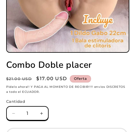
Abrir
elemento
Combo Doble placer
multimedia
1
en
una
Precio
Precio
$17.00 USD
$21.00 USD
Oferta
ventana
habitual
modal
de
Pidelo ahora!! Y PAGA AL MOMENTO DE RECIBIR!!!! envios DISCRETOS
a todo el ECUADOR.
oferta
Cantidad
Reducir
Aumentar
cantidad
cantidad
para
para