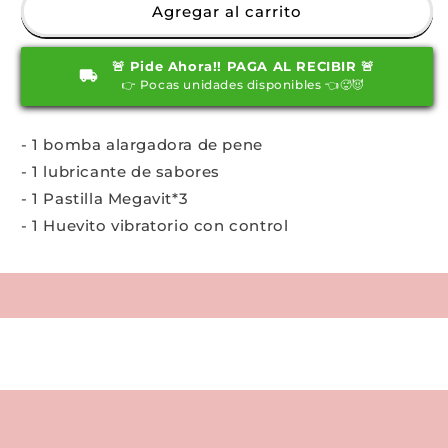
Combo
Combo
Agregar al carrito
Extasis
Extasis
🚨 Pide Ahora!! PAGA AL RECIBIR 🚨
👉 Pocas unidades disponibles 👈🥵😈
- 1 bomba alargadora de pene
- 1 lubricante de sabores
- 1 Pastilla Megavit*3
- 1 Huevito vibratorio con control