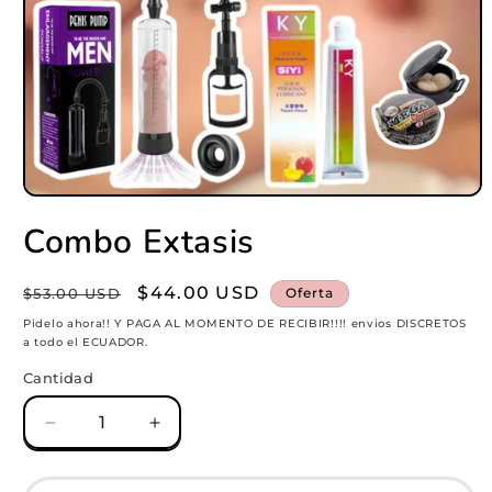
Abrir
elemento
Combo Extasis
multimedia
1
en
una
Precio
Precio
$44.00 USD
$53.00 USD
Oferta
ventana
habitual
modal
de
Pidelo ahora!! Y PAGA AL MOMENTO DE RECIBIR!!!! envios DISCRETOS
a todo el ECUADOR.
oferta
Cantidad
Reducir
Aumentar
cantidad
cantidad
para
para