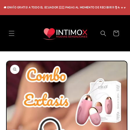
Ir
directamente
🚚 ENVÍO GRATIS! A TODO EL ECUADOR 🇪🇨 PAGAS AL MOMENTO DE RECIBIR!!!! 👌🫰🤜🤛
al contenido
Carrito
Ir
directamente
a la
información
del producto