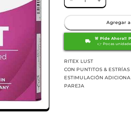
Reducir
Aumentar
cantidad
cantidad
para
para
Condones
Condones
Agregar al
Ritex
Ritex
Lust
Lust
🚨 Pide Ahora!! 
x3
x3
👉 Pocas unidade
RITEX LUST
CON PUNTITOS & ESTRÍAS
ESTIMULACIÓN ADICIONA
PAREJA