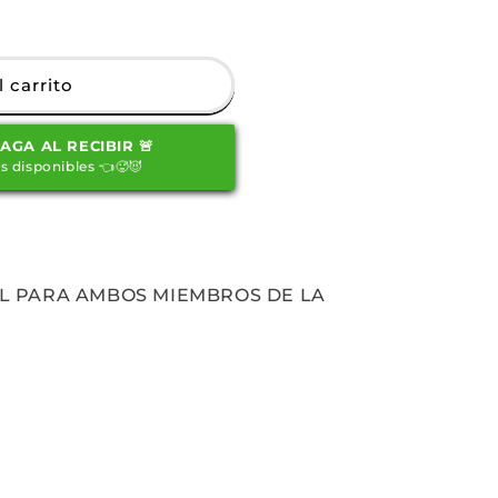
 carrito
PAGA AL RECIBIR 🚨
s disponibles 👈🥵😈
L PARA AMBOS MIEMBROS DE LA