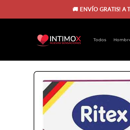
Ir
directamente
🚚 ENVÍO GRATIS! A
al contenido
Todos
Hombr
Ir
directamente
a la
información
del producto