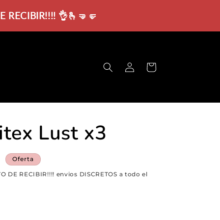
ECIBIR!!!! 👌🫰🤜🤛
Iniciar
Carrito
sesión
tex Lust x3
D
Oferta
O DE RECIBIR!!!! envios DISCRETOS a todo el