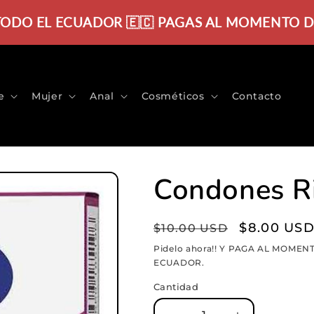
 TODO EL ECUADOR 🇪🇨 PAGAS AL MOMENTO DE R
e
Mujer
Anal
Cosméticos
Contacto
Condones Ri
Precio
Precio
$8.00 US
$10.00 USD
habitual
de
Pidelo ahora!! Y PAGA AL MOMENT
ECUADOR.
oferta
Cantidad