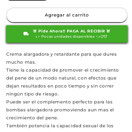
cantidad
cantidad
para
para
Crema
Crema
Agregar al carrito
alargadora
alargadora
XXL
XXL
🚨 Pide Ahora!! PAGA AL RECIBIR 🚨
StrongMan
StrongMan
👉 Pocas unidades disponibles 👈🥵😈
Crema alargadora y retardante para que dures
mucho mas.
Tiene la capacidad de promover el crecimiento
del pene de un modo natural, con efectos que
dejan resultados en poco tiempo y sin correr
ningún tipo de riesgo.
Puede ser el complemento perfecto para las
bombas alargadora promoviendo aun mas el
crecimiento del pene.
También potencia la capacidad sexual de los