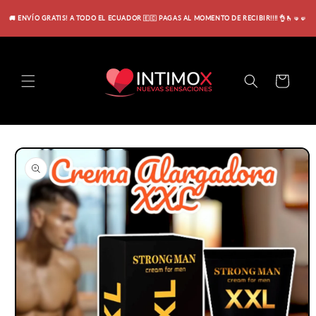
Ir
directamente
🚚 ENVÍO GRATIS! A TODO EL ECUADOR 🇪🇨 PAGAS AL MOMENTO DE RECIBIR!!!! 👌🫰🤜🤛
al contenido
Carrito
Ir
directamente
a la
información
del producto