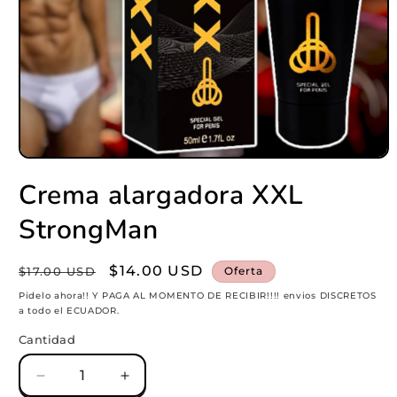
Abrir
elemento
Crema alargadora XXL
multimedia
1
en
StrongMan
una
ventana
modal
Precio
Precio
$14.00 USD
$17.00 USD
Oferta
habitual
de
Pidelo ahora!! Y PAGA AL MOMENTO DE RECIBIR!!!! envios DISCRETOS
a todo el ECUADOR.
oferta
Cantidad
Reducir
Aumentar