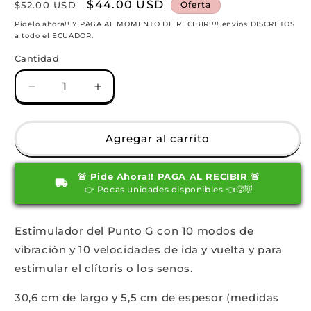
Precio
Precio
$44.00 USD
$52.00 USD
Oferta
habitual
de
Pidelo ahora!! Y PAGA AL MOMENTO DE RECIBIR!!!! envios DISCRETOS
a todo el ECUADOR.
oferta
Cantidad
Reducir
Aumentar
cantidad
cantidad
para
para
Dalila
Dalila
Agregar al carrito
Succionador
Succionador
dildo
dildo
🚨 Pide Ahora!! PAGA AL RECIBIR 🚨
telescópico
telescópico
👉 Pocas unidades disponibles 👈🥵😈
Estimulador del Punto G con 10 modos de
vibración y 10 velocidades de ida y vuelta y para
estimular el clítoris o los senos.
30,6 cm de largo y 5,5 cm de espesor (medidas