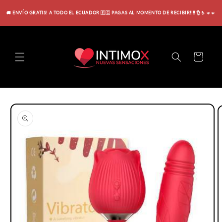
Ir
directamente
🚚 ENVÍO GRATIS! A TODO EL ECUADOR 🇪🇨 PAGAS AL MOMENTO DE RECIBIR!!!! 👌🫰🤜🤛
al contenido
Carrito
Ir
directamente
a la
información
del producto