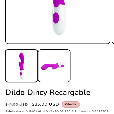
Abrir
A
elemento
e
multimedia
m
1
2
en
e
una
u
ventana
v
modal
m
Dildo Dincy Recargable
Precio
Precio
$35.00 USD
$41.00 USD
Oferta
habitual
de
Pidelo ahora!! Y PAGA AL MOMENTO DE RECIBIR!!!! envios DISCRETOS