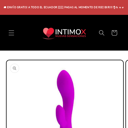
Ir
directamente
🚚 ENVÍO GRATIS! A TODO EL ECUADOR 🇪🇨 PAGAS AL MOMENTO DE RECIBIR!!!! 👌🫰🤜🤛
al contenido
Carrito
Ir
directamente
a la
información
del producto