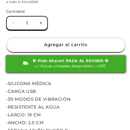
a todo el ECUADOR.
oferta
Cantidad
Reducir
Aumentar
cantidad
cantidad
para
para
Dildo
Dildo
Agregar al carrito
Dincy
Dincy
Recargable
Recargable
🚨 Pide Ahora!! PAGA AL RECIBIR 🚨
👉 Pocas unidades disponibles 👈🥵😈
•SILICONA MÉDICA
•CARGA USB
•30 MODOS DE VIBRACIÓN
•RESISTENTE AL AGUA
•LARGO: 19 CM
•ANCHO: 2.5 CM