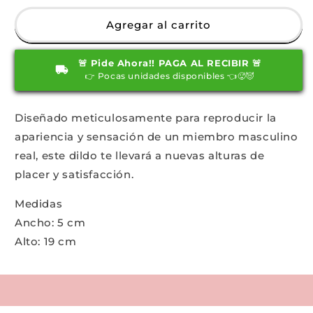
para
para
DILDO
DILDO
Agregar al carrito
ULTRA
ULTRA
REALISTA
REALISTA
🚨 Pide Ahora!! PAGA AL RECIBIR 🚨
RENATO
RENATO
👉 Pocas unidades disponibles 👈🥵😈
Diseñado meticulosamente para reproducir la
apariencia y sensación de un miembro masculino
real, este dildo te llevará a nuevas alturas de
placer y satisfacción.
Medidas
Ancho: 5 cm
Alto: 19 cm