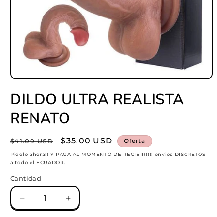
Abrir
elemento
DILDO ULTRA REALISTA
multimedia
1
en
RENATO
una
ventana
modal
Precio
Precio
$35.00 USD
$41.00 USD
Oferta
habitual
de
Pidelo ahora!! Y PAGA AL MOMENTO DE RECIBIR!!!! envios DISCRETOS
a todo el ECUADOR.
oferta
Cantidad
Reducir
Aumentar
cantidad
cantidad