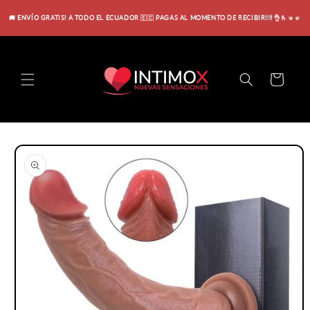
Ir
directamente
🚚 ENVÍO GRATIS! A TODO EL ECUADOR 🇪🇨 PAGAS AL MOMENTO DE RECIBIR!!!! 👌🫰🤜🤛
al contenido
Carrito
Ir
directamente
a la
información
del producto