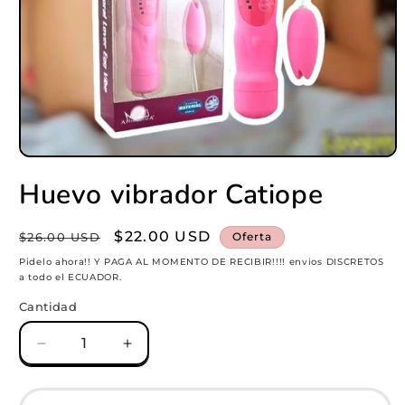
Abrir
elemento
Huevo vibrador Catiope
multimedia
1
en
una
Precio
Precio
$22.00 USD
$26.00 USD
Oferta
ventana
habitual
modal
de
Pidelo ahora!! Y PAGA AL MOMENTO DE RECIBIR!!!! envios DISCRETOS
a todo el ECUADOR.
oferta
Cantidad
Reducir
Aumentar
cantidad
cantidad
para
para