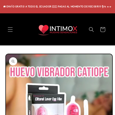
Ir
directamente
🚚 ENVÍO GRATIS! A TODO EL ECUADOR 🇪🇨 PAGAS AL MOMENTO DE RECIBIR!!!! 👌🫰🤜🤛
al contenido
Carrito
Ir
directamente
a la
información
del producto