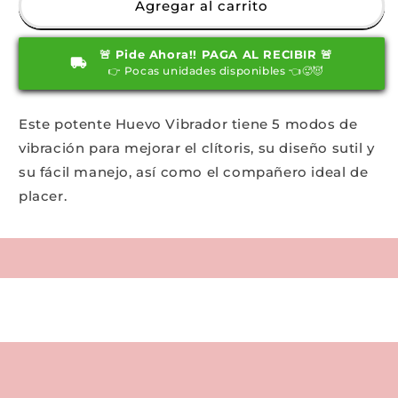
Huevo
Huevo
Agregar al carrito
vibrador
vibrador
Catiope
Catiope
🚨 Pide Ahora!! PAGA AL RECIBIR 🚨
👉 Pocas unidades disponibles 👈🥵😈
Este potente Huevo Vibrador tiene 5 modos de
vibración para mejorar el clítoris, su diseño sutil y
su fácil manejo, así como el compañero ideal de
placer.