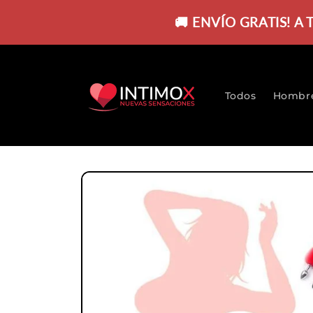
Ir
directamente
🚚 ENVÍO GRATIS! A
al contenido
Todos
Hombr
Ir
directamente
a la
información
del producto