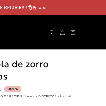
ECIBIR!!!! 👌🫰🤜🤛
Iniciar
Carrito
sesión
la de zorro
os
D
Oferta
O DE RECIBIR!!!! envios DISCRETOS a todo el