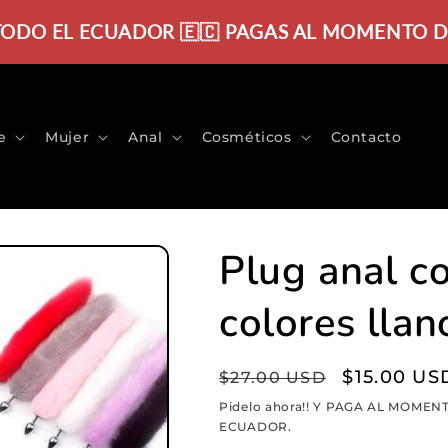
 TODO EL ECUADOR 🇪🇨 PAGAS AL MOMENTO DE R
e
Mujer
Anal
Cosméticos
Contacto
Plug anal co
colores llan
Precio
Precio
$15.00 US
$27.00 USD
habitual
de
Pidelo ahora!! Y PAGA AL MOMENT
ECUADOR.
oferta