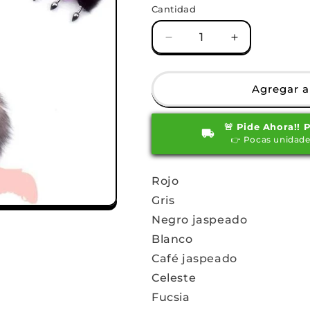
Cantidad
Reducir
Aumentar
cantidad
cantidad
para
para
Plug
Plug
Agregar al
anal
anal
cola
cola
🚨 Pide Ahora!! 
de
de
👉 Pocas unidade
zorro
zorro
colores
colores
llanos
llanos
Rojo
Gris
Negro jaspeado
Blanco
Café jaspeado
Celeste
Fucsia