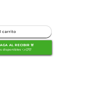
 carrito
PAGA AL RECIBIR 🚨
s disponibles 👈🥵😈