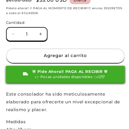
Precio
Precio
$35.00 USD
$41.00 USD
Oferta
habitual
de
Pidelo ahora!! Y PAGA AL MOMENTO DE RECIBIR!!!! envios DISCRETOS
a todo el ECUADOR.
oferta
Cantidad
Reducir
Aumentar
cantidad
cantidad
para
para
Raw
Raw
Agregar al carrito
Dildo
Dildo
Ultra
Ultra
🚨 Pide Ahora!! PAGA AL RECIBIR 🚨
realista
realista
👉 Pocas unidades disponibles 👈🥵😈
Magnus
Magnus
Piel
Piel
Este consolador ha sido meticulosamente
elaborado para ofrecerte un nivel excepcional de
realismo y placer.
Medidas