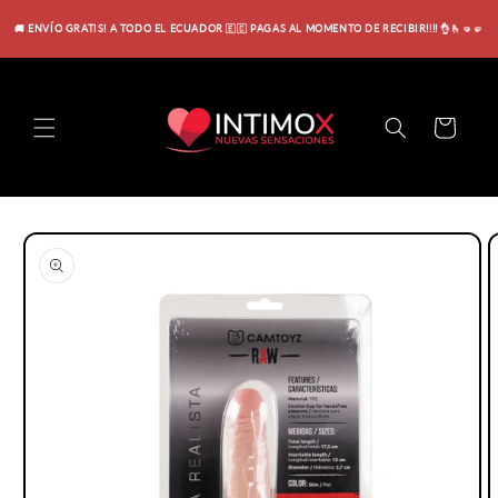
Ir
directamente
🚚 ENVÍO GRATIS! A TODO EL ECUADOR 🇪🇨 PAGAS AL MOMENTO DE RECIBIR!!!! 👌🫰🤜🤛
al contenido
Carrito
Ir
directamente
a la
información
del producto