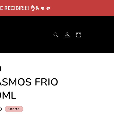
ECIBIR!!!! 👌🫰🤜🤛
Iniciar
Carrito
sesión
O
ASMOS FRIO
0ML
D
Oferta