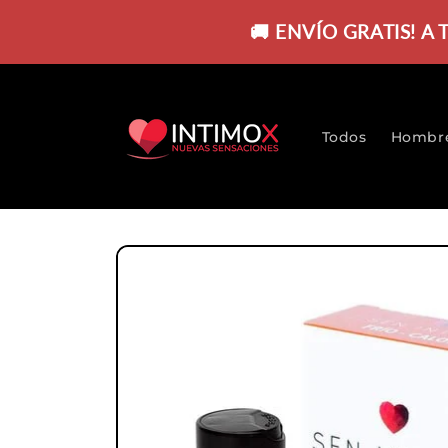
Ir
directamente
🚚 ENVÍO GRATIS! A
al contenido
Todos
Hombr
Ir
directamente
a la
información
del producto