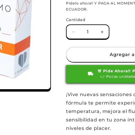
habitual
de
Pidelo ahora!! Y PAGA AL MOMENT
ECUADOR.
oferta
Cantidad
Reducir
Aumentar
cantidad
cantidad
para
para
SEN
SEN
Agregar al
INTIMO
INTIMO
MULTIORGASMOS
MULTIORGA
🚨 Pide Ahora!! 
FRIO
FRIO
👉 Pocas unidade
CALOR
CALOR
X
X
30ML
30ML
¡Vive nuevas sensaciones
fórmula te permite exper
temperatura, mejora el fl
sensibilidad en tu zona í
niveles de placer.