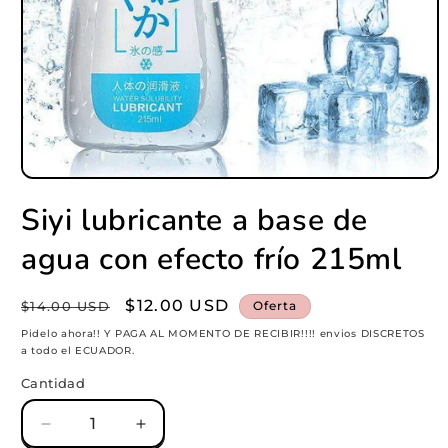
Abrir
elemento
Siyi lubricante a base de
multimedia
1
en
agua con efecto frío 215ml
una
ventana
modal
Precio
Precio
$12.00 USD
$14.00 USD
Oferta
habitual
de
Pidelo ahora!! Y PAGA AL MOMENTO DE RECIBIR!!!! envios DISCRETOS
a todo el ECUADOR.
oferta
Cantidad
Reducir
Aumentar