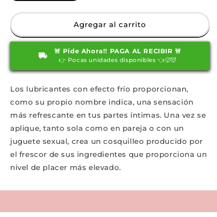
cantidad
cantidad
para
para
Siyi
Siyi
Agregar al carrito
lubricante
lubricante
a
a
🚨 Pide Ahora!! PAGA AL RECIBIR 🚨
base
base
👉 Pocas unidades disponibles 👈🥵😈
de
de
agua
agua
con
con
Los lubricantes con efecto frío proporcionan,
efecto
efecto
como su propio nombre indica, una sensación
frío
frío
215ml
215ml
más refrescante en tus partes íntimas. Una vez se
aplique, tanto sola como en pareja o con un
juguete sexual, crea un cosquilleo producido por
el frescor de sus ingredientes que proporciona un
nivel de placer más elevado.