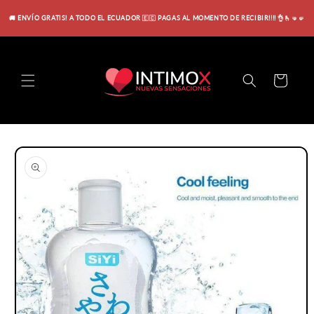
Ir
directamente
🚚 ENVÍO GRATIS! A TODO EL ECUADOR 🇪🇨 PAGAS AL MOMENTO DE RECIBIR!!!! 👌🫰🤜🤛
al contenido
Carrito
Ir
directamente
a la
información
del producto