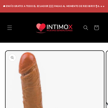
Ir
directamente
🚚 ENVÍO GRATIS! A TODO EL ECUADOR 🇪🇨 PAGAS AL MOMENTO DE RECIBIR!!!! 👌🫰🤜🤛
al contenido
Carrito
Ir
directamente
a la
información
del producto