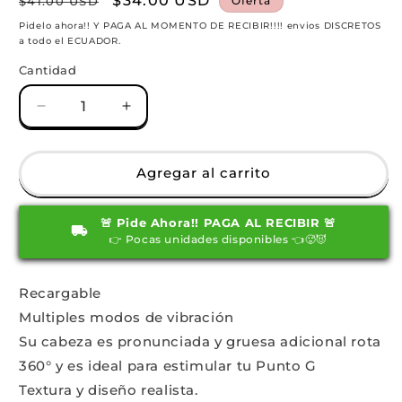
Precio
Precio
$34.00 USD
$41.00 USD
Oferta
habitual
de
Pidelo ahora!! Y PAGA AL MOMENTO DE RECIBIR!!!! envios DISCRETOS
a todo el ECUADOR.
oferta
Cantidad
Reducir
Aumentar
cantidad
cantidad
para
para
Weir
Weir
Agregar al carrito
Dildo
Dildo
ultra
ultra
🚨 Pide Ahora!! PAGA AL RECIBIR 🚨
realista
realista
👉 Pocas unidades disponibles 👈🥵😈
giratorio
giratorio
café.
café.
Recargable
Multiples modos de vibración
Su cabeza es pronunciada y gruesa adicional rota
360° y es ideal para estimular tu Punto G
Textura y diseño realista.